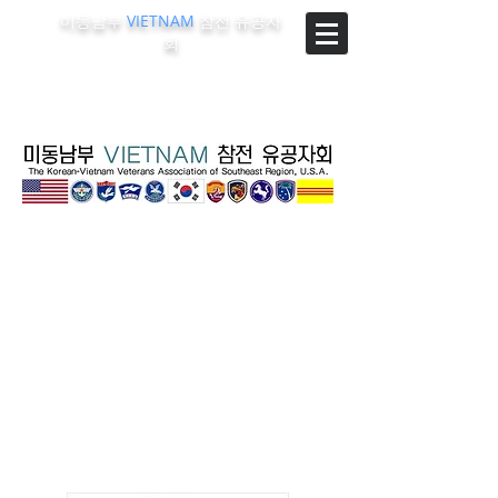
미동남부
VIETNAM
참전 유공자
회
The Korean-Vietnam Veterans Association of Southeast
Region, U.S.A.