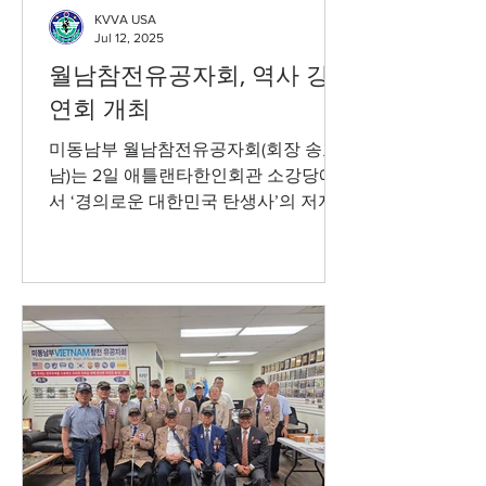
KVVA USA
Jul 12, 2025
월남참전유공자회, 역사 강
연회 개최
미동남부 월남참전유공자회(회장 송효
남)는 2일 애틀랜타한인회관 소강당에
서 ‘경의로운 대한민국 탄생사’의 저자
최창묵 얼역사연구소 소장을 초청해 역
사 강연회를 개최했다. By Atlantatoday
07/03/2025