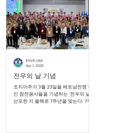
KVVA USA
Apr 1, 2025
전우의 날 기념
조지아주가 3월 23일을 베트남전쟁 한
인 참전용사들을 기념하는 '전우의 날'로
선포한 지 올해로 7주년을 맞는다. 7주
년을 앞두고 미동남부월남참전 유공자
회 (회장 송효남)는 지난 21일 한인회관
에서 기념식을 개최했다. By
Koreadaily...