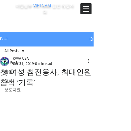
미동남부
VIETNAM
참전 유공자
회
The Korean-Vietnam Veterans Association of Southeast
Region, U.S.A.
Post
All Posts
KVVA USA
All Posts
Oct 31, 2019
0 min read
첫 여성 참전용사, 최대인원
활동
참석 ‘기록’
행사
보도자료