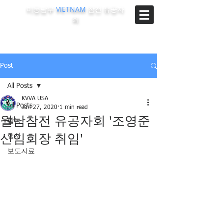
미동남부
VIETNAM
참전 유공자
회
The Korean-Vietnam Veterans Association of Southeast
Region, U.S.A.
Post
All Posts
KVVA USA
All Posts
Jun 27, 2020
1 min read
월남참전 유공자회 '조영준
활동
신임회장 취임'
행사
보도자료