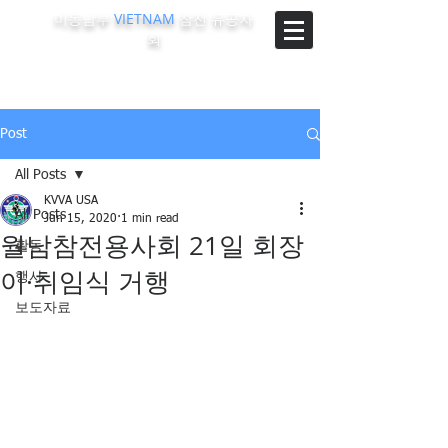
미동남부
VIETNAM
참전 유공자
회
The Korean-Vietnam Veterans Association of Southeast
Region, U.S.A.
Post
All Posts
KVVA USA
All Posts
Jun 15, 2020
1 min read
월남참전용사회 21일 회장
활동
이·취임식 거행
행사
보도자료