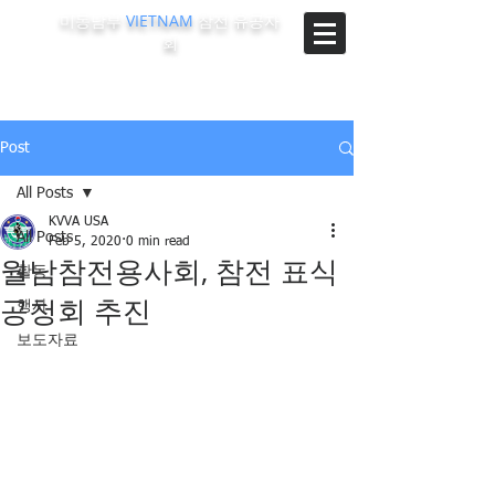
미동남부
VIETNAM
참전 유공자
회
The Korean-Vietnam Veterans Association of Southeast
Region, U.S.A.
Post
All Posts
KVVA USA
All Posts
Feb 5, 2020
0 min read
월남참전용사회, 참전 표식
활동
공청회 추진
행사
보도자료