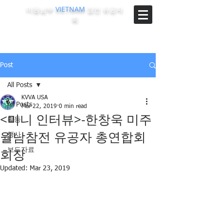
미동남부
VIETNAM
참전 유공자
회
The Korean-Vietnam Veterans Association of Southeast
Region, U.S.A.
Post
All Posts
KVVA USA
All Posts
Mar 22, 2019
0 min read
<미니 인터뷰>-한창욱 미주
활동
월남참전 유공자 총연합회
행사
회장
보도자료
Updated:
Mar 23, 2019